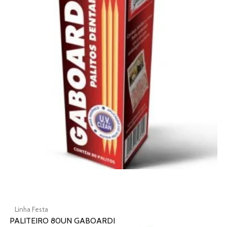
várias
variantes.
As
opções
podem
ser
escolhidas
na
página
do
produto
Linha Festa
PALITEIRO 80UN GABOARDI