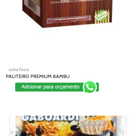
escolhidas
na
página
do
produto
Linha Festa
PALITEIRO PREMIUM BAMBU
Add To Cart
Este
produto