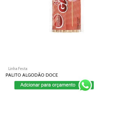
ser
escolhidas
na
página
do
produto
Linha Festa
PALITO ALGODÃO DOCE
Add To Cart
Este
produto