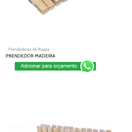
página
do
produto
Prendedores de Roupa
PRENDEDOR MADEIRA
Add To Cart
Este
produto
tem
várias