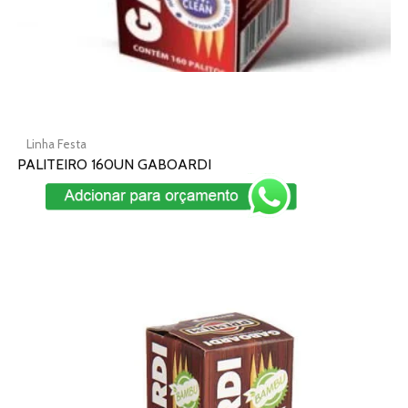
página
do
produto
Linha Festa
PALITEIRO 160UN GABOARDI
Add To Cart
Este
produto
tem
várias
variantes.