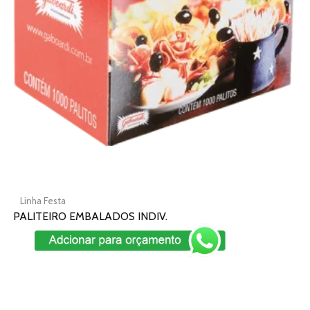
podem
ser
escolhidas
na
página
do
produto
Linha Festa
PALITEIRO EMBALADOS INDIV.
Add To Cart