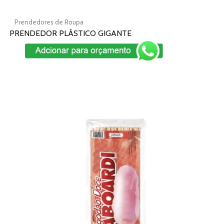
Prendedores de Roupa
PRENDEDOR PLÁSTICO GIGANTE
Add To Cart
Este
produto
tem
várias
variantes.
As
opções
podem