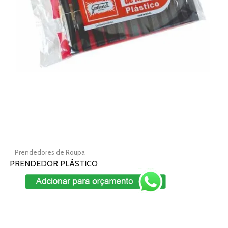
opções
podem
ser
escolhidas
na
página
do
produto
Prendedores de Roupa
PRENDEDOR PLÁSTICO
Add To Cart