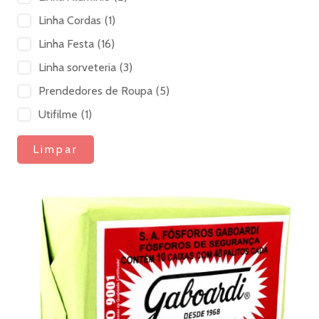
Linha Cordas
(1)
Linha Festa
(16)
Linha sorveteria
(3)
Prendedores de Roupa
(5)
Utifilme
(1)
Limpar
Este
produto
tem
várias
variantes.
As
opções