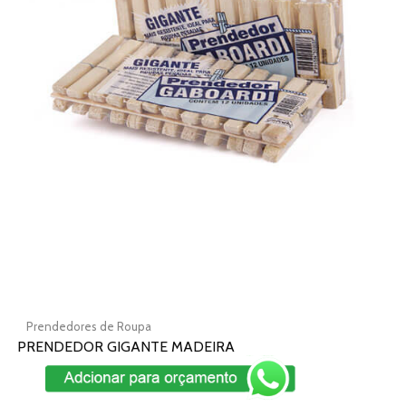
variantes.
As
opções
podem
ser
escolhidas
na
página
do
produto
Prendedores de Roupa
PRENDEDOR GIGANTE MADEIRA
Add To Cart