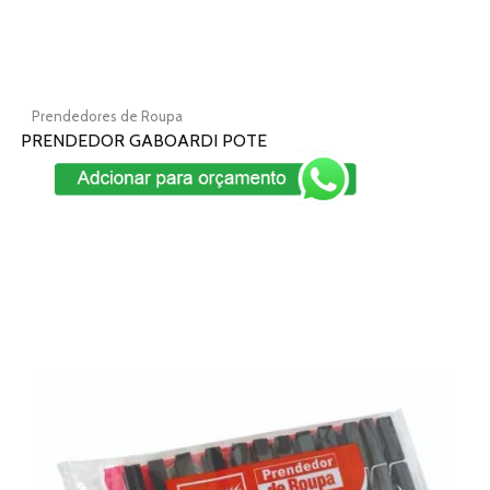
produto
Prendedores de Roupa
PRENDEDOR GABOARDI POTE
Add To Cart
Este
produto
tem
várias
variantes.
As