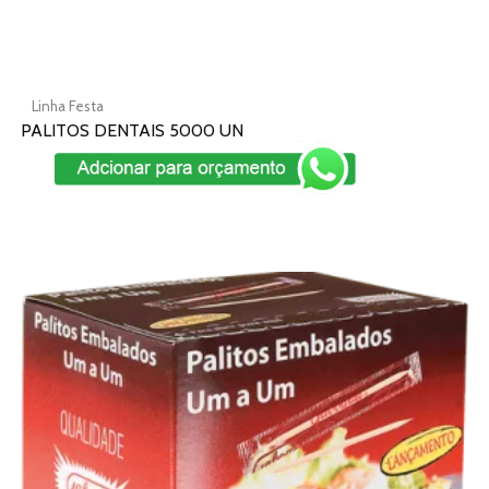
produto
Linha Festa
PALITOS DENTAIS 5000 UN
Add To Cart
Este
produto
tem
várias
variantes.
As
opções