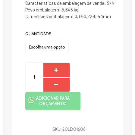
Características de embalagem de venda: S/N
Peso embalagem: 5,645 kg
Dimensões embalagem: 0,17×0,22×0,44mm
PRENDEDOR
QUANTIDADE
GIGANTE
MADEIRA
quantidade
ADICIONAR PARA
ORÇAMENTO
SKU:
20LD01606