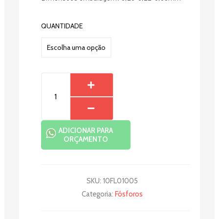
FOSFOROS
QUANTIDADE
LONGOS
GABOARDI
quantidade
ADICIONAR PARA
ORÇAMENTO
SKU:
10FL01005
Categoria:
Fósforos