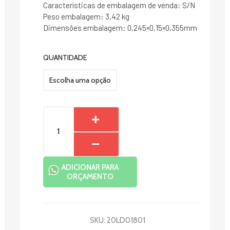
Características de embalagem de venda: S/N
Peso embalagem: 3,42 kg
Dimensões embalagem: 0,245×0,15×0,355mm
PRENDEDOR
QUANTIDADE
PLÁSTICO
GIGANTE
quantidade
ADICIONAR PARA
ORÇAMENTO
SKU:
20LD01801