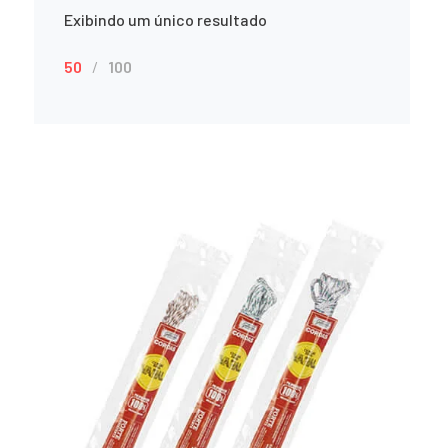
Exibindo um único resultado
50
100
Este
produto
tem
várias
variantes.
As
opções
podem
ser