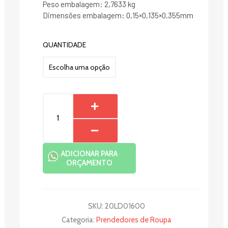
Peso embalagem: 2,7633 kg
Dimensões embalagem: 0,15×0,135×0,355mm
PRENDEDOR
QUANTIDADE
MADEIRA
quantidade
ADICIONAR PARA
ORÇAMENTO
SKU:
20LD01600
Categoria:
Prendedores de Roupa