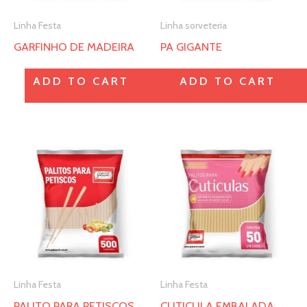
opções
opções
Linha Festa
Linha sorveteria
podem
podem
GARFINHO DE MADEIRA
PA GIGANTE
ser
ser
escolhidas
escolhidas
ADD TO CART
ADD TO CART
na
na
página
página
do
do
Este
Este
produto
produto
produto
produto
tem
tem
várias
várias
variantes.
variantes.
As
As
opções
opções
Linha Festa
Linha Festa
podem
podem
PALITO PARA PETISCOS
CUTICULA EMBALADA