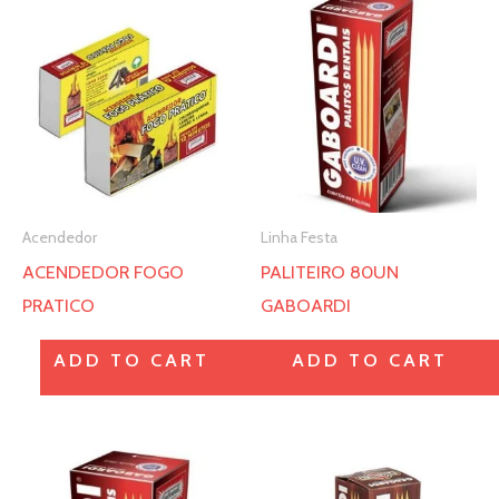
Este
Este
produto
produto
tem
tem
várias
várias
variantes.
variantes.
As
As
opções
opções
Acendedor
Linha Festa
podem
podem
ACENDEDOR FOGO
PALITEIRO 80UN
ser
ser
PRATICO
GABOARDI
escolhidas
escolhidas
na
na
ADD TO CART
ADD TO CART
página
página
do
do
produto
produto
Este
Este