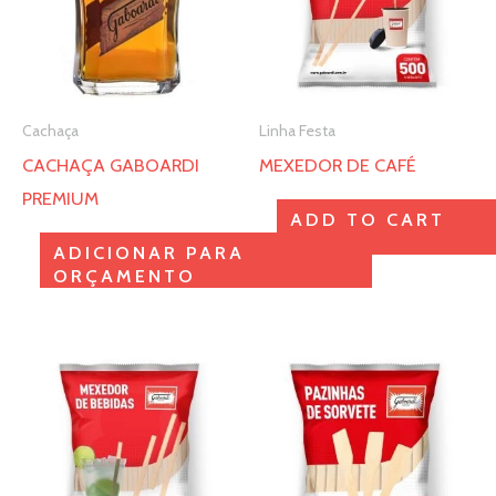
várias
variantes.
As
opções
Cachaça
Linha Festa
podem
CACHAÇA GABOARDI
MEXEDOR DE CAFÉ
ser
PREMIUM
escolhidas
ADD TO CART
na
ADICIONAR PARA
página
ORÇAMENTO
do
produto
Este
Este
produto
produto
tem
tem
várias
várias
variantes.
variantes.