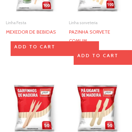
As
As
opções
opções
Linha Festa
Linha sorveteria
podem
podem
MEXEDOR DE BEBIDAS
PAZINHA SORVETE
ser
ser
COMUM
escolhidas
escolhidas
ADD TO CART
na
na
ADD TO CART
página
página
do
do
produto
produto
Este
Este
produto
produto
tem
tem
várias
várias
variantes.
variantes.
As
As