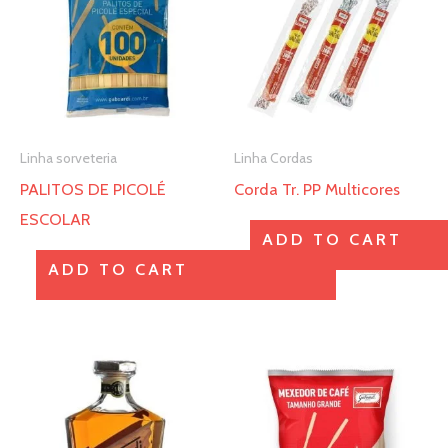
tem
tem
várias
várias
variantes.
variantes.
As
As
opções
opções
Linha sorveteria
Linha Cordas
podem
podem
PALITOS DE PICOLÉ
Corda Tr. PP Multicores
ser
ser
ESCOLAR
escolhidas
escolhidas
ADD TO CART
na
na
ADD TO CART
página
página
do
do
produto
produto
Este
produto
tem