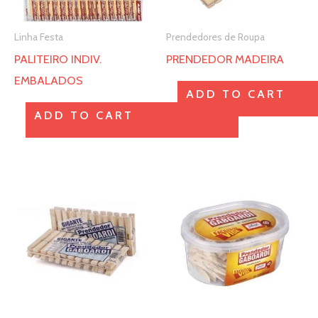
opções
opções
Linha Festa
Prendedores de Roupa
podem
podem
PALITEIRO INDIV.
PRENDEDOR MADEIRA
ser
ser
EMBALADOS
escolhidas
escolhidas
ADD TO CART
na
na
ADD TO CART
página
página
do
do
produto
produto
Este
Este
produto
produto
tem
tem
várias
várias
variantes.
variantes.
As
As
opções
opções