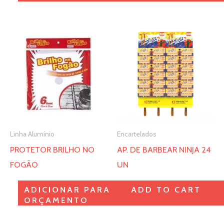
página
página
do
do
Este
produto
produto
produto
tem
várias
variantes.
As
opções
Linha Alumínio
Encartelados
podem
PROTETOR BRILHO NO
AP. DE BARBEAR NINJA 24
ser
FOGÃO
UN
escolhidas
na
ADICIONAR PARA
ADD TO CART
página
ORÇAMENTO
do