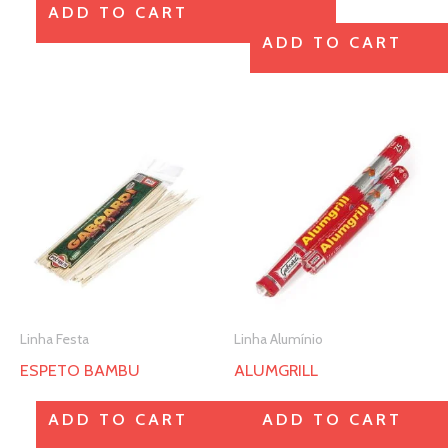
ADD TO CART
na
na
ADD TO CART
página
página
do
do
produto
produto
Este
Este
produto
produto
tem
tem
várias
várias
variantes.
variantes.
As
As
opções
opções
Linha Festa
Linha Alumínio
podem
podem
ESPETO BAMBU
ALUMGRILL
ser
ser
escolhidas
escolhidas
ADD TO CART
ADD TO CART
na
na